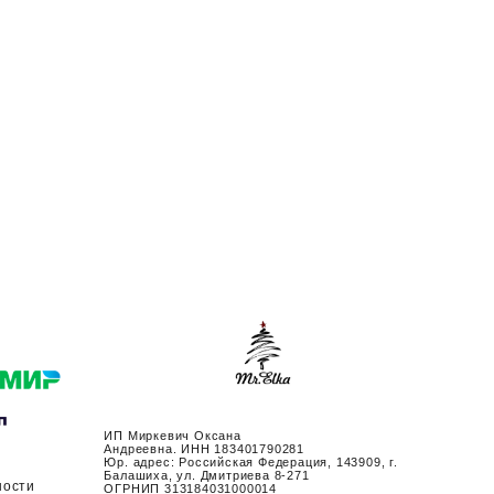
ИП Миркевич Оксана
Андреевна. ИНН 183401790281
Юр. адрес: Российская Федерация, 143909, г.
Балашиха, ул. Дмитриева 8-271
ности
ОГРНИП 313184031000014