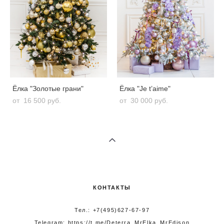
Ёлка "Золотые грани"
Ёлка "Je t’aime"
от 16 500 pуб.
от 30 000 pуб.
КОНТАКТЫ
Тел.: +7(495)627-67-97
Telegram:
https://t.me/Deterra_MrElka_MrEdison