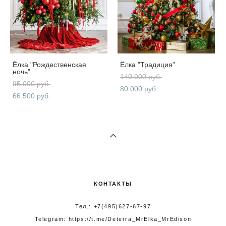
Ёлка "Рождественская
Ёлка "Традиция"
ночь"
140 000 pуб.
95 000 pуб.
80 000 pуб.
66 500 pуб.
КОНТАКТЫ
Тел.: +7(495)627-67-97
Telegram:
https://t.me/Deterra_MrElka_MrEdison