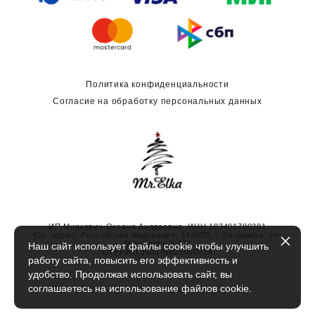
Политика конфиденциальности
Согласие на обработку персональных данных
ИП Миркевич Оксана Андреевна. ИНН 183401790281
Юр. адрес: Российская Федерация, 143909, г. Балашиха, ул.
Дмитриева 8-271
Наш сайт использует файлы cookie чтобы улучшить
ОГРНИП 313184031000014
работу сайта, повысить его эффективность и
удобство. Продолжая использовать сайт, вы
соглашаетесь на использование файлов cookie.
сайт от vigbo