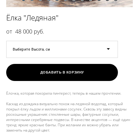
Ёлка "Ледяная"
от 48 000 pуб.
Выберите Высота, см
ДОБАВИТЬ В КОРЗИНУ
Ёлочка, которая покорила пинтерест, теперь в нашем прочтении.
Каскад из дождика визуально похож на ледяной водопад, который
покрыл ёлку льдом и миллионами сосулек. Сквозь эту завесу видны
роскошные украшения: стеклянные шары, фактурные сосульки,
интересными серебряные подвесы. В качестве акцентов — ещё один
тренд: яркие красные банты. При желании их можно убрать или
заменить на другой цвет.