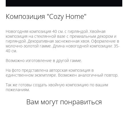
Композиция "Cozy Home"
Новогодняя композиция 40 см. с гирляндой. Хвойная
композиция на стеклянной вазе с премиальным декором и
гирляндой. Декоративная заснеженная хвоя. Оформление в
молочно-золотой гамме. Длина новогодней композиции: 35-
40 см.
Возможно изготовление в другой гамме.
На фото представлена авторская композиция в
единственном экземпляре. Возможен аналогичный повтор.
Так же готовы создать хвойную композицию по вашим
пожеланиям.
Вам могут понравиться