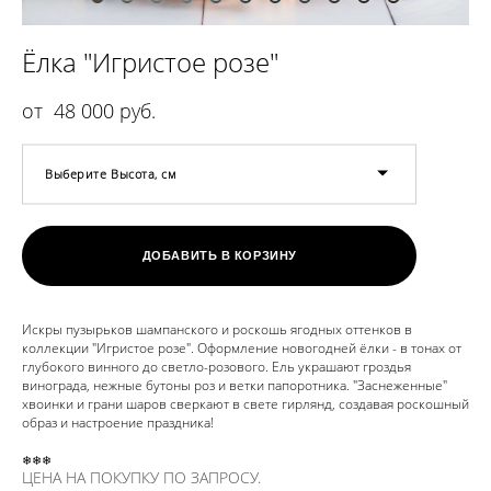
Ёлка "Игристое розе"
от 48 000 pуб.
Выберите Высота, см
ДОБАВИТЬ В КОРЗИНУ
Искры пузырьков шампанского и роскошь ягодных оттенков в
коллекции "Игристое розе". Оформление новогодней ёлки - в тонах от
глубокого винного до светло-розового. Ель украшают гроздья
винограда, нежные бутоны роз и ветки папоротника. "Заснеженные"
хвоинки и грани шаров сверкают в свете гирлянд, создавая роскошный
образ и настроение праздника!
❄❄❄
ЦЕНА НА ПОКУПКУ ПО ЗАПРОСУ.