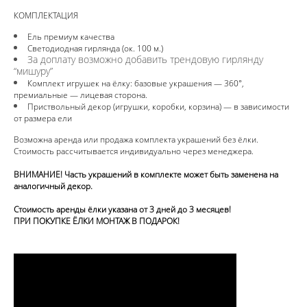
КОМПЛЕКТАЦИЯ
Ель премиум качества
Светодиодная гирлянда (ок. 100 м.)
За доплату возможно добавить трендовую гирлянду
“мишуру”
Комплект игрушек на ёлку: базовые украшения — 360°,
премиальные — лицевая сторона.
Приствольный декор (игрушки, коробки, корзина) — в зависимости
от размера ели
Возможна аренда или продажа комплекта украшений без ёлки.
Стоимость рассчитывается индивидуально через менеджера.
ВНИМАНИЕ! Часть украшений в комплекте может быть заменена на
аналогичный декор.
Стоимость аренды ёлки указана от 3 дней до 3 месяцев!
ПРИ ПОКУПКЕ ЁЛКИ МОНТАЖ В ПОДАРОК!