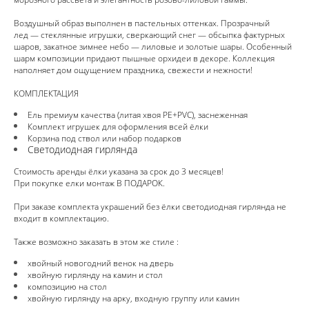
Воздушный образ выполнен в пастельных оттенках. Прозрачный
лед — стеклянные игрушки, сверкающий снег — обсыпка фактурных
шаров, закатное зимнее небо — лиловые и золотые шары. Особенный
шарм композиции придают пышные орхидеи в декоре. Коллекция
наполняет дом ощущением праздника, свежести и нежности!
КОМПЛЕКТАЦИЯ
Ель премиум качества (литая хвоя PE+PVC), заснеженная
Комплект игрушек для оформления всей ёлки
Корзина под ствол или набор подарков
Светодиодная гирлянда
Стоимость аренды ёлки указана за срок до 3 месяцев!
При покупке елки монтаж В ПОДАРОК.
При заказе комплекта украшений без ёлки светодиодная гирлянда не
входит в комплектацию.
Также возможно заказать в этом же стиле :
хвойный новогодний венок на дверь
хвойную гирлянду на камин и стол
композицию на стол
хвойную гирлянду на арку, входную группу или камин