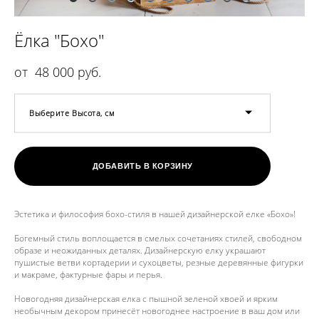
Ёлка "Бохо"
от 48 000 pуб.
Выберите Высота, см
ДОБАВИТЬ В КОРЗИНУ
Эстетика и философия бохо-стиля в нашей дизайнерской елке «Бохо»!
Богемный стиль воплощается в смелых сочетаниях стилей, свободном
образе и неожиданных деталях. Дизайнерскую елку украшают
пушистые ветви кортадерии и сухоцветы, резные деревянные фигурки
и макраме, фактурные фары и перья.
Новогодняя дизайнерская елка с пышной зеленой хвоей и ярким
необычным декором принесёт новогоднее настроение в ваш дом или