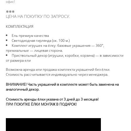
офис!
❄❄❄
ЦЕНА НА ПОКУПКУ ПО ЗАПРОСУ.
КОМПЛЕКТАЦИЯ
Ель премиум качества
Светодиодная гирлянда (ок. 100 м.)
Комплект игрушек на ёлку: базовые украшения — 360°,
премиальные — лицевая сторона.
Приствольный декор (игрушки, коробки, корзина) — в зависимости
от размера ели
Возможна аренда или продажа комплекта украшений без ёлки.
Стоимость рассчитывается индивидуально через менеджера.
ВНИМАНИЕ! Часть украшений в комплекте может быть заменена на
аналогичный декор.
Стоимость аренды ёлки указана от 3 дней до 3 месяцев!
ПРИ ПОКУПКЕ ЁЛКИ МОНТАЖ В ПОДАРОК!